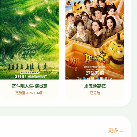
奋斗吧人生-演员篇
周五晚高疯
更新至20260514期
已完结
更多 →