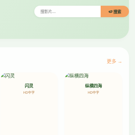
🍉 搜索
更多 →
闪灵
纵横四海
HD中字
HD中字