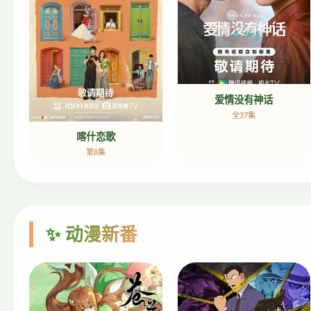
爱情没有神话
全37集
喀什恋歌
第8集
✨ 动漫新番