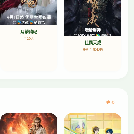
月鳞绮纪
全29集
佳偶天成
更新至第40集
更多 →