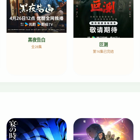
黑夜告白
叵测
全28集
第16集已完结