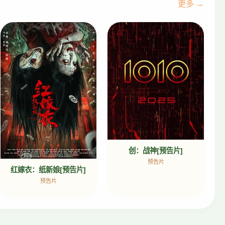
更多 →
创：战神[预告片]
预告片
红嫁衣：纸新娘[预告片]
预告片