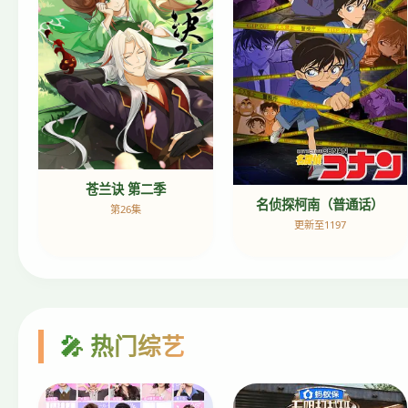
苍兰诀 第二季
名侦探柯南（普通话）
第26集
更新至1197
🎤 热门综艺