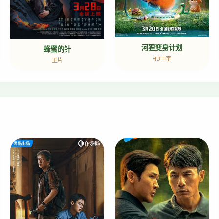
河狸变身计划
蜂蜜的针
HD中字
正片