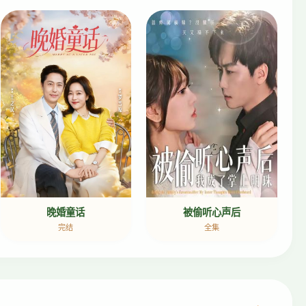
晚婚童话
被偷听心声后
完结
全集