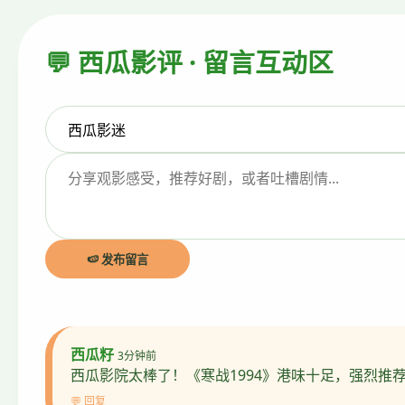
💬 西瓜影评 · 留言互动区
🍉 发布留言
西瓜籽
3分钟前
西瓜影院太棒了！《寒战1994》港味十足，强烈推
💬 回复