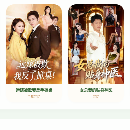
女总裁的贴身神医
远嫁被欺我反手掀桌
完结
全集完结