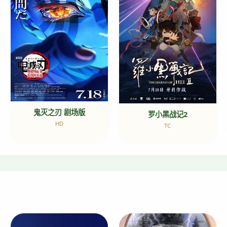
鬼灭之刃 剧场版
罗小黑战记2
HD
TC