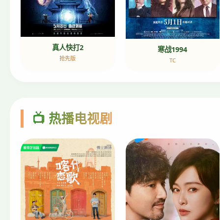
真人快打2
寒战1994
抢先版
TC
📺 热播电视剧